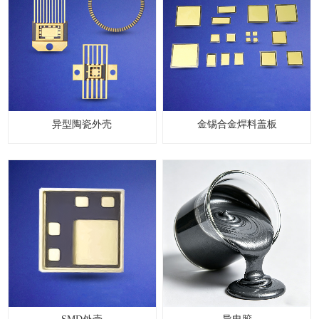
异型陶瓷外壳
金锡合金焊料盖板