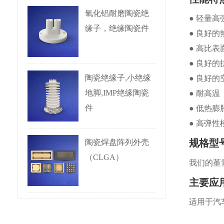
氧化铝耐磨陶瓷绝
● 轻量高
缘子，绝缘陶瓷件
● 良好
● 高比表
● 良好
● 良好
陶瓷绝缘子,小绝缘
● 耐高温
地脚,IMP绝缘陶瓷
● 低热膨
件
● 高弹性
规格型
陶瓷焊盘阵列外壳
（CLGA）
我们的堇
主要应
适用于汽