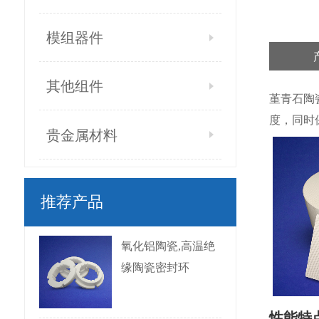
模组器件
其他组件
堇青石陶
度，同时
贵金属材料
推荐产品
氧化铝陶瓷,高温绝
缘陶瓷密封环
性能特