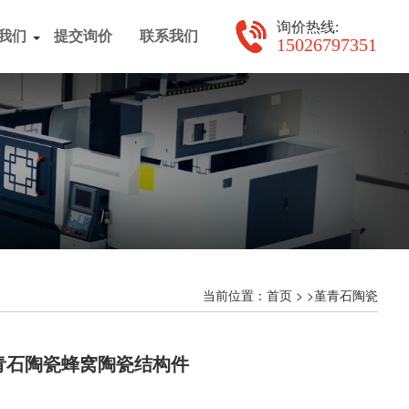
询价热线:
我们
提交询价
联系我们
15026797351
当前位置：
> >
首页
堇青石陶瓷
青石陶瓷蜂窝陶瓷结构件