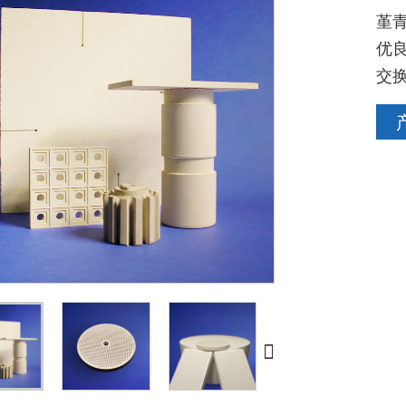
堇
优
交