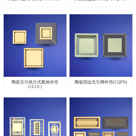
陶瓷无引线片式载体外壳
陶瓷四边无引脚外壳(CQFN)
（CLCC）